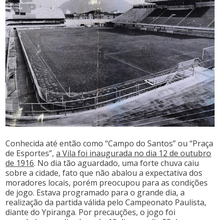
Conhecida até então como “Campo do Santos” ou “Praça
de Esportes”,
a Vila foi inaugurada no dia 12 de outubro
de 1916
. No dia tão aguardado, uma forte chuva caiu
sobre a cidade, fato que não abalou a expectativa dos
moradores locais, porém preocupou para as condições
de jogo. Estava programado para o grande dia, a
realização da partida válida pelo Campeonato Paulista,
diante do Ypiranga. Por precauções, o jogo foi