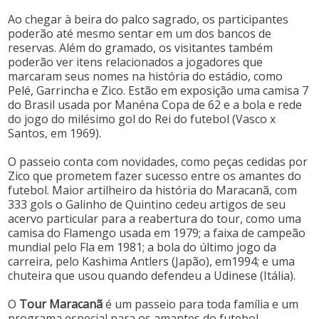
Ao chegar à beira do palco sagrado, os participantes
poderão até mesmo sentar em um dos bancos de
reservas. Além do gramado, os visitantes também
poderão ver itens relacionados a jogadores que
marcaram seus nomes na história do estádio, como
Pelé, Garrincha e Zico. Estão em exposição uma camisa 7
do Brasil usada por Manéna Copa de 62 e a bola e rede
do jogo do milésimo gol do Rei do futebol (Vasco x
Santos, em 1969).
O passeio conta com novidades, como peças cedidas por
Zico que prometem fazer sucesso entre os amantes do
futebol. Maior artilheiro da história do Maracanã, com
333 gols o Galinho de Quintino cedeu artigos de seu
acervo particular para a reabertura do tour, como uma
camisa do Flamengo usada em 1979; a faixa de campeão
mundial pelo Fla em 1981; a bola do último jogo da
carreira, pelo Kashima Antlers (Japão), em1994; e uma
chuteira que usou quando defendeu a Udinese (Itália).
O
Tour Maracanã
é um passeio para toda família e um
programa especial para os amantes do futebol .