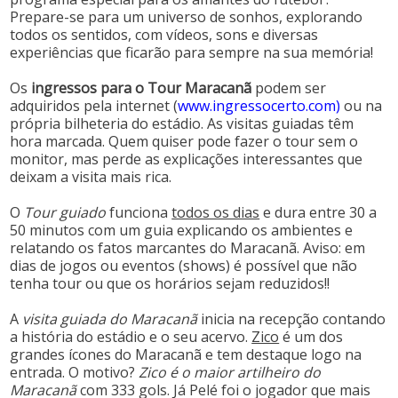
Prepare-se para um universo de sonhos, explorando
todos os sentidos, com vídeos, sons e diversas
experiências que ficarão para sempre na sua memória!
Os
ingressos para o Tour Maracanã
podem ser
adquiridos pela internet (
www.ingressocerto.com
)
ou na
própria bilheteria do estádio. As visitas guiadas têm
hora marcada. Quem quiser pode fazer o tour sem o
monitor, mas perde as explicações interessantes que
deixam a visita mais rica.
O
Tour guiado
funciona
todos os dias
e dura entre 30 a
50 minutos com um guia explicando os ambientes e
relatando os fatos marcantes do Maracanã. Aviso: em
dias de jogos ou eventos (shows) é possível que não
tenha tour ou que os horários sejam reduzidos!!
A
visita guiada do Maracanã
inicia na recepção contando
a história do estádio e o seu acervo.
Zico
é um dos
grandes ícones do Maracanã e tem destaque logo na
entrada. O motivo?
Zico é o maior artilheiro do
Maracanã
com 333 gols. Já Pelé foi o jogador que mais