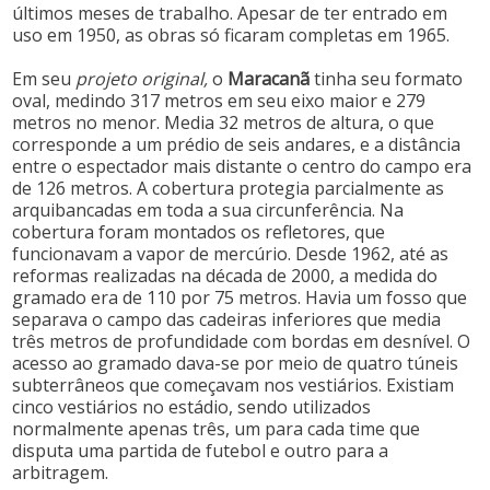
últimos meses de trabalho. Apesar de ter entrado em
uso em 1950, as obras só ficaram completas em 1965.
Em seu
projeto original,
o
Maracanã
tinha seu formato
oval, medindo 317 metros em seu eixo maior e 279
metros no menor. Media 32 metros de altura, o que
corresponde a um prédio de seis andares, e a distância
entre o espectador mais distante o centro do campo era
de 126 metros. A cobertura protegia parcialmente as
arquibancadas em toda a sua circunferência. Na
cobertura foram montados os refletores, que
funcionavam a vapor de mercúrio. Desde 1962, até as
reformas realizadas na década de 2000, a medida do
gramado era de 110 por 75 metros. Havia um fosso que
separava o campo das cadeiras inferiores que media
três metros de profundidade com bordas em desnível. O
acesso ao gramado dava-se por meio de quatro túneis
subterrâneos que começavam nos vestiários. Existiam
cinco vestiários no estádio, sendo utilizados
normalmente apenas três, um para cada time que
disputa uma partida de futebol e outro para a
arbitragem.