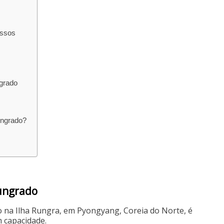
essos
ngrado
ungrado?
Rungrado
o na Ilha Rungra, em Pyongyang, Coreia do Norte, é
 capacidade.