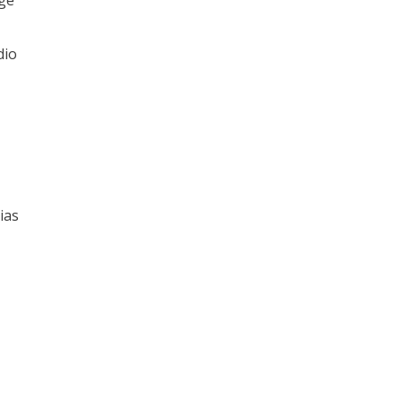
nge
dio
ias