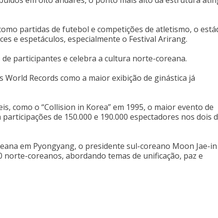
buídos em oito andares, o ponto mais alto da estrutura ati
como partidas de futebol e competições de atletismo, o está
es e espetáculos, especialmente o Festival Arirang.
s de participantes e celebra a cultura norte-coreana.
s World Records como a maior exibição de ginástica já
eis, como o “Collision in Korea” em 1995, o maior evento de
m participações de 150.000 e 190.000 espectadores nos dois d
reana em Pyongyang, o presidente sul-coreano Moon Jae-in
00 norte-coreanos, abordando temas de unificação, paz e