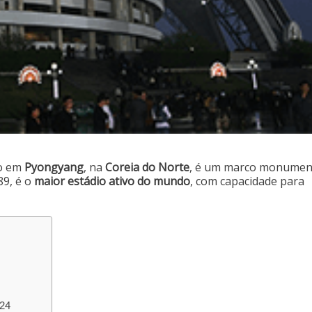
do em
Pyongyang
, na
Coreia do Norte
, é um marco monumen
89, é o
maior estádio ativo do mundo
, com capacidade para
024